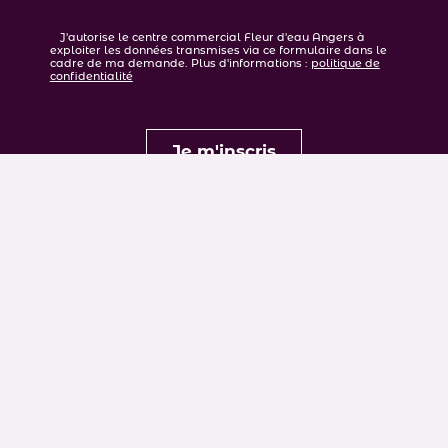
J'autorise le centre commercial Fleur d'eau Angers à
exploiter les données transmises via ce formulaire dans le
cadre de ma demande. Plus d'informations :
politique de
confidentialité
MENTIONS LÉGALES
POLITIQUE DE CONFIDENTIALITÉ
PLAN DU SITE